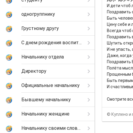
И дети чтоб 
Поздравить 
одногруппнику
Быть челове
Цену себе и 
Грустному другу
Всегда чтоб 
Поздравить 
С днем рождения воспитателю
Шутить откры
И не упасть,
Даже, когда 
Начальнику отдела
Поздравить 
Полёта мысл
Директору
Прощенным б
Быть первым
Официальные начальнику
И счастливым
Бывшему начальнику
Смотрите вс
Начальнику женщине
© Куплено и 
Начальнику своими словами