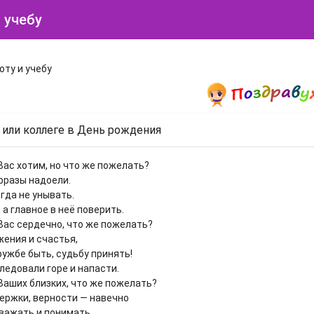
 учебу
оту и учебу
 или коллеге в День рождения
Вас хотим, но что же пожелать?
фразы надоели.
гда не унывать.
 а главное в неё поверить.
Вас сердечно, что же пожелать?
жения и счастья,
ружбе быть, судьбу принять!
ледовали горе и напасти.
Ваших близких, что же пожелать?
ержки, верности — навечно
важать и понимать,