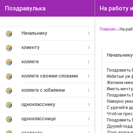
Поздравулька
На работу и
Главная
→На раб
Начальнику
клиенту
Начальнику
коллеге
Поздравить 
коллеге своими словами
Избитые уж 
Желаем нико
Иметь мечту,
коллеге с юбилеем
Поздравить 
Наверно ува
однокласснику
С удачей в д
Чтоб не прес
однокласснице
Поздравить 
Друзей подд
студенту
Друг-друга у