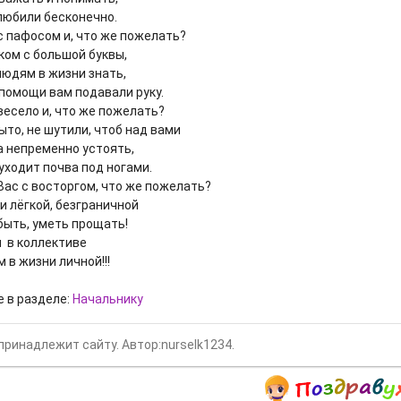
любили бесконечно.
с пафосом и, что же пожелать?
ком с большой буквы,
людям в жизни знать,
помощи вам подавали руку.
весело и, что же пожелать?
то, не шутили, чтоб над вами
 а непременно устоять,
уходит почва под ногами.
Вас с восторгом, что же пожелать?
и лёгкой, безграничной
ыть, уметь прощать!
 в коллективе
 в жизни личной!!!
е в разделе:
Начальнику
принадлежит сайту. Автор:nurselk1234.