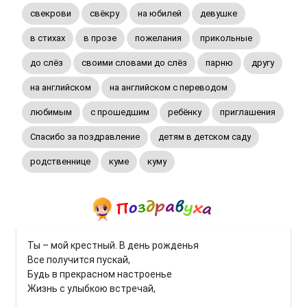
свекрови
свёкру
на юбилей
девушке
в стихах
в прозе
пожелания
прикольные
до слёз
своими словами до слёз
парню
другу
на английском
на английском с переводом
любимым
с прошедшим
ребёнку
приглашения
Спасибо за поздравление
детям в детском саду
родственнице
куме
куму
Ты – мой крестный. В день рожденья
Все получится пускай,
Будь в прекрасном настроенье
Жизнь с улыбкою встречай,