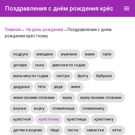
Поздравления с днём рождения крёстному
Главная
→
На день рождения
→Поздравления с днём
рождения крёстному
подруге
женщине
мужчине
маме
папе
дочери
сыну
девочке по годам
мальчику по годам
сестре
брату
бабушке
дедушке
тёте
дяде
жене
жене своими словами
мужу
мужу своими словами
внучке
внуку
племяннице
племяннику
крёстной
крёстному
крестнице
крестнику
детям и внукам
тёще
тестю
невестке
зятю