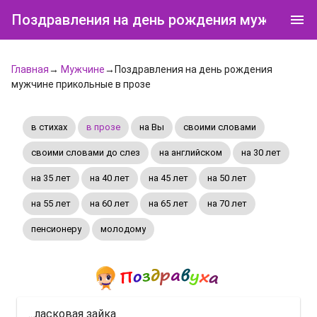
Поздравления на день рождения мужчине п
Главная
→
Мужчине
→Поздравления на день рождения
мужчине прикольные в прозе
в стихах
в прозе
на Вы
своими словами
своими словами до слез
на английском
на 30 лет
на 35 лет
на 40 лет
на 45 лет
на 50 лет
на 55 лет
на 60 лет
на 65 лет
на 70 лет
пенсионеру
молодому
...ласковая зайка