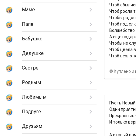
Чтоб сбылис
Маме
Чтоб росла т
Чтобы радос
Папе
Чтоб под елк
Волшебство 
А еще подар
Бабушке
Чтобы не слу
Чтоб цвела в
Дедушке
Чтоб везло т
Сестре
© Куплено и 
Родным
Любимым
Пусть Новый
Одни приятн
Подруге
Прекрасных 
И только ве
Друзьям
А старый ва