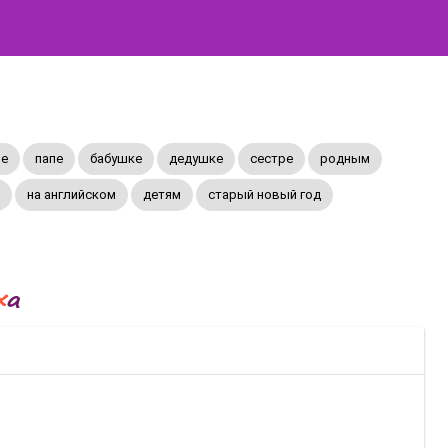
е
папе
бабушке
дедушке
сестре
родным
на английском
детям
старый новый год