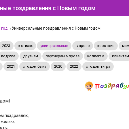
ные поздравления с Новым годом
 год
→Универсальные поздравления с Новым годом
2023
в стихах
универсальные
в прозе
короткие
мам
подруге
друзьям
партнерам в прозе
коллегам
клиентам
2021
с годом быка
2020
2022
с годом тигра
дом!
ом поздравляю,
 желаю,
оты,