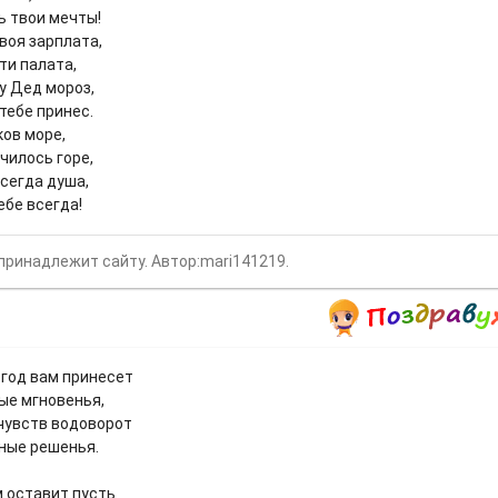
ь твои мечты!
воя зарплата,
ти палата,
у Дед мороз,
тебе принес.
ков море,
чилось горе,
сегда душа,
ебе всегда!
принадлежит сайту. Автор:mari141219.
 год вам принесет
ые мгновенья,
чувств водоворот
рные решенья.
м оставит пусть