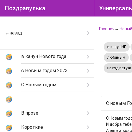
Поздравулька
Универсаль
Главная
→
Новый
←назад
в канун НГ
в канун Нового года
любимым
на год петуха
с Новым годом 2023
С Новым годом
Универсальные
С новым Го
В прозе
С Новым год
И добра тебе
Короткие
А еще и крас