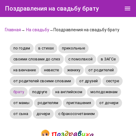
Поздравления на свадьбу брату
Главная
→
На свадьбу
→Поздравления на свадьбу брату
по годам
в стихах
прикольные
своими словами до слез
с помолвкой
в ЗАГСе
на венчание
невесте
жениху
от родителей
от родителей своими словами
от друзей
сестре
брату
подруге
на английском
молодоженам
от мамы
родителям
приглашения
от дочери
от сына
дочери
с бракосочетанием