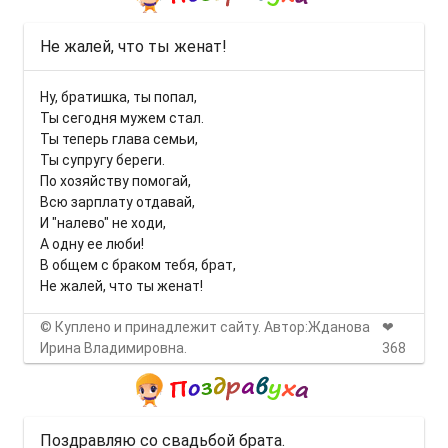
Не жалей, что ты женат!
Ну, братишка, ты попал,
Ты сегодня мужем стал.
Ты теперь глава семьи,
Ты супругу береги.
По хозяйству помогай,
Всю зарплату отдавай,
И "налево" не ходи,
А одну ее люби!
В общем с браком тебя, брат,
Не жалей, что ты женат!
© Куплено и принадлежит сайту. Автор:Жданова
❤
Ирина Владимировна.
368
Поздравляю со свадьбой брата.