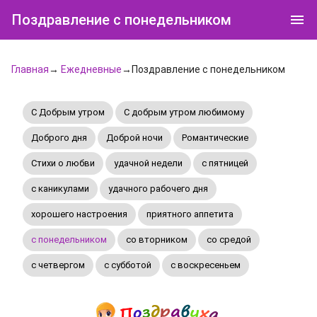
Поздравление с понедельником
Главная
→
Ежедневные
→Поздравление с понедельником
С Добрым утром
C добрым утром любимому
Доброго дня
Доброй ночи
Романтические
Стихи о любви
удачной недели
c пятницей
с каникулами
удачного рабочего дня
хорошего настроения
приятного аппетита
с понедельником
со вторником
со средой
с четвергом
с субботой
с воскресеньем