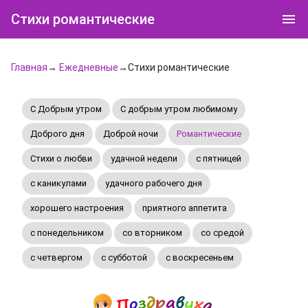
Стихи романтические
Главная
→
Ежедневные
→Стихи романтические
С Добрым утром
C добрым утром любимому
Доброго дня
Доброй ночи
Романтические
Стихи о любви
удачной недели
c пятницей
с каникулами
удачного рабочего дня
хорошего настроения
приятного аппетита
с понедельником
со вторником
со средой
с четвергом
с субботой
с воскресеньем