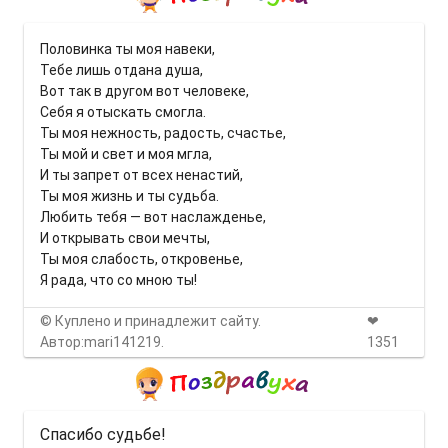
Половинка ты моя навеки,
Тебе лишь отдана душа,
Вот так в другом вот человеке,
Себя я отыскать смогла.
Ты моя нежность, радость, счастье,
Ты мой и свет и моя мгла,
И ты запрет от всех ненастий,
Ты моя жизнь и ты судьба.
Любить тебя — вот наслажденье,
И открывать свои мечты,
Ты моя слабость, откровенье,
Я рада, что со мною ты!
© Куплено и принадлежит сайту.
❤
Автор:mari141219.
1351
Спасибо судьбе!