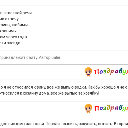
 в ответной речи
ью отвечу
тливы, любимы
 хранимы.
ам через года
сти звезда.
принадлежит сайту. Автор:ualer.
о я не относился к вину, все же выпью водки. Как бы хорошо я не 
относился к хозяину дома, все же выпью за хозяйку!
ве системы застолья. Первая - выпить, закусить, выпить. Вторая -