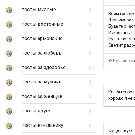
тосты мудрые
Всем гостям
Я взаимност
тосты восточные
Будьте счас
И желанны и
тосты армейские
Пусть всем в
Светит радо
тосты за любовь
© Куплено и 
тосты за здоровье
тосты за мужчин
Как бы хорош
тосты за женщин
хорошо я не 
тосты другу
тосты начальнику
Существуют д