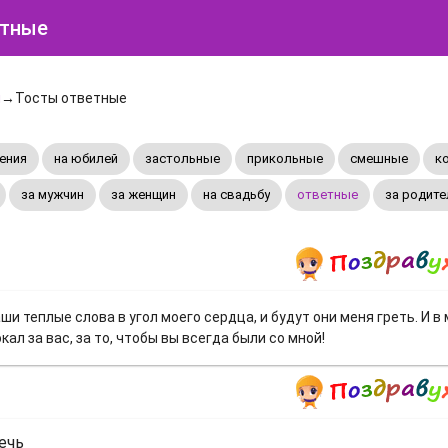
етные
ы
→Тосты ответные
ения
на юбилей
застольные
прикольные
смешные
к
за мужчин
за женщин
на свадьбу
ответные
за родите
ши теплые слова в угол моего сердца, и будут они меня греть. И в
ал за вас, за то, чтобы вы всегда были со мной!
ечь