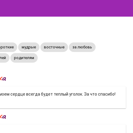
ороткие
мудрые
восточные
за любовь
лей
родителям
 моем сердце всегда будет теплый уголок. За что спасибо!