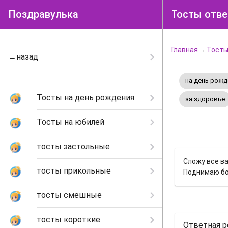
Поздравулька
Тосты отв
Главная
→
Тост
←назад
на день рожд
Тосты на день рождения
за здоровье
Тосты на юбилей
тосты застольные
Сложу все ва
тосты прикольные
Поднимаю бок
тосты смешные
тосты короткие
Ответная р