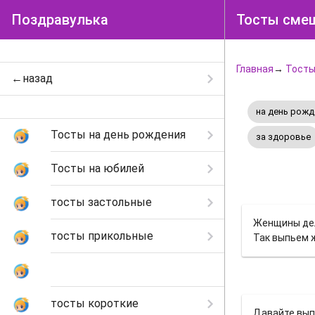
Поздравулька
Тосты сме
Главная
→
Тост
←назад
на день рожд
Тосты на день рождения
за здоровье
Тосты на юбилей
тосты застольные
Женщины делят
тосты прикольные
Так выпьем ж
тосты смешные
тосты короткие
Давайте вып