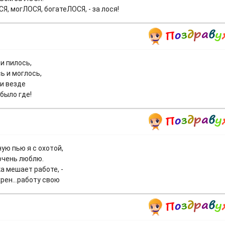
Я, могЛОСЯ, богатеЛОСЯ, - за лося!
и пилось,
ь и моглось,
и везде
 было где!
ую пью я с охотой,
 очень люблю.
а мешает работе, -
хрен...работу свою