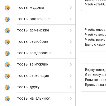
Чтоб хотеЛОС
тосты мудрые
тосты восточные
Чтобы елось 
тосты армейские
Чтоб хотелос
Чтобы всяко 
тосты за любовь
Было с кем и
тосты за здоровье
тосты за мужчин
Водку холодн
Я её, милую,
тосты за женщин
Если же водк
Брось её на 
тосты другу
тосты начальнику