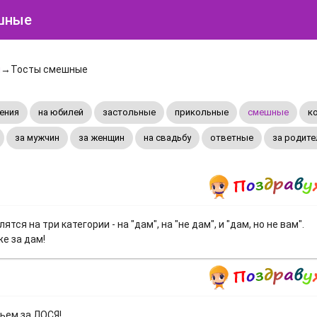
шные
ы
→Тосты смешные
ения
на юбилей
застольные
прикольные
смешные
к
за мужчин
за женщин
на свадьбу
ответные
за родите
ся на три категории - на "дам", на "не дам", и "дам, но не вам".
е за дам!
ьем за ЛОСЯ!