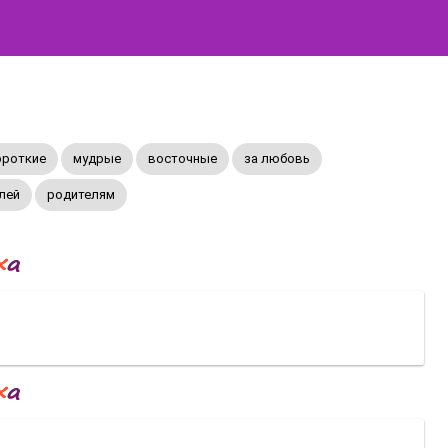
ороткие
мудрые
восточные
за любовь
лей
родителям