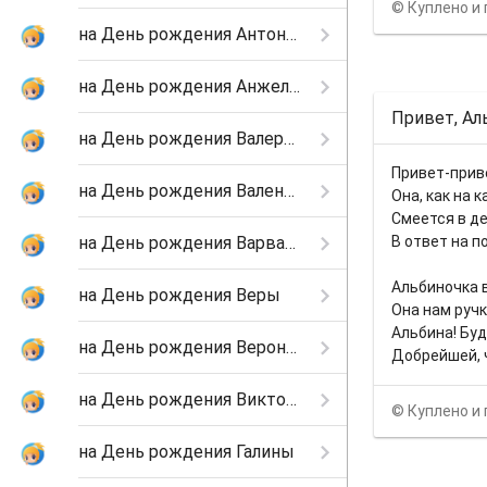
© Куплено и 
на День рождения Антонины
на День рождения Анжелы
Привет, Ал
на День рождения Валерии
Привет-прив
на День рождения Валентины
Она, как на к
Смеется в д
на День рождения Варвары
В ответ на п
Альбиночка 
на День рождения Веры
Она нам руч
Альбина! Буд
на День рождения Вероники
Добрейшей, ч
на День рождения Виктории
© Куплено и 
на День рождения Галины