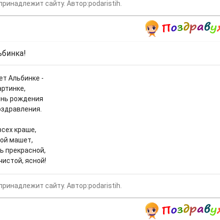
принадлежит сайту. Автор:podaristih.
ьбинка!
ет Альбинке -
артинке,
ень рождения
оздравления.
всех краше,
кой машет,
ь прекрасной,
истой, ясной!
принадлежит сайту. Автор:podaristih.