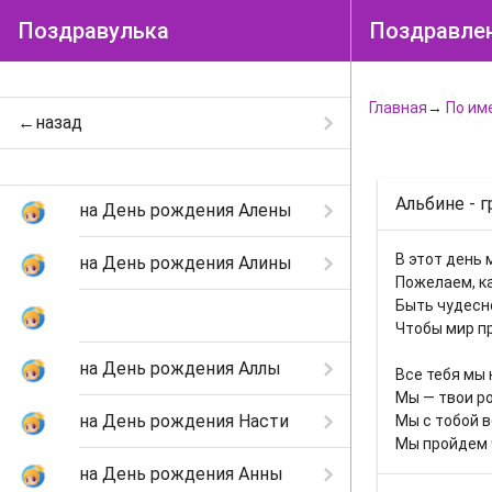
Поздравулька
Поздравлен
Главная
→
По им
←назад
Альбине - 
на День рождения Алены
В этот день 
на День рождения Алины
Пожелаем, ка
Быть чудесно
на День рождения Альбины
Чтобы мир п
на День рождения Аллы
Все тебя мы
Мы — твои р
на День рождения Насти
Мы с тобой в
Мы пройдем 
на День рождения Анны