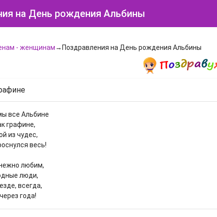
ия на День рождения Альбины
енам - женщинам
→Поздравления на День рождения Альбины
графине
мы все Альбине
к графине,
й из чудес,
роснулся весь!
 нежно любим,
одные люди,
езде, всегда,
через года!