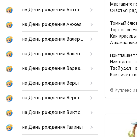
Маргарите п
на День рождения Антонины
Счастья, рад
Томный блюз
на День рождения Анжелы
Торт со свеч
Как красивы 
на День рождения Валерии
А шампанско
на День рождения Валентины
Приглашает 
Никогда не з
на День рождения Варвары
Твой удел – 
Как сияет тв
на День рождения Веры
© Куплено и 
на День рождения Вероники
на День рождения Виктории
на День рождения Галины