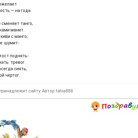
ожелает
ость — на года.
 сменяет танго,
ками манит.
киви с манго,
е шумит-
тост поднять-
нать тревог.
всегда сиять,
ой чертог.
принадлежит сайту. Автор:tahia888.