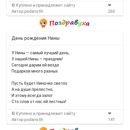
© Куплено и принадлежит сайту.
❤
Автор:podaristih.
260
День рождения Нины
У Нины — самый лучший день,
У нашей Нины — праздник!
Сегодня дарим ей везде
Подарков много разных.
Пусть будет Ниночке светло
А на душе прелестно,
И этому всегда залог
Сто слов от нас ей лестных!
© Куплено и принадлежит сайту.
❤
Автор:podaristih.
141